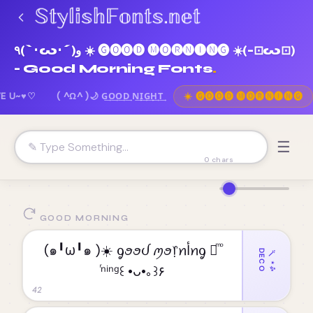
٩(`･ω･´)و ☀️ 🅖🅞🅞🅓 🅜🅞🅡🅝🅘🅝🅖 ☀️(-⊡ω⊡)
- Good Morning Fonts
E U~♥♡
( ^Ω^ )🌙 G͢O͢O͢D͢ N͢I͢G͢H͢T͢
☀️ 🅖🅞🅞🅓 🅜🅞🅡🅝🅘🅝🅖
☰
0 chars
GOOD MORNING
(๑╹ω╹๑ )☀️ ᧁꪮꪮᦔ ꪑꪮ᥅ꪀﺃꪀᧁ ♡ͫ ͦ
DECO
🪄⋆✨
ͬⁿⁱⁿᵍ꒰ •ᴗ•｡꒱۶
42