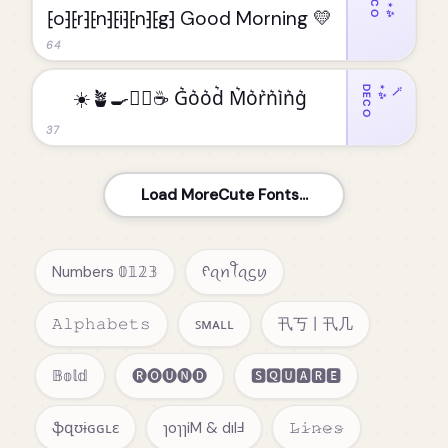
DECO
🪄⋆✨
⁅o⁆⁅r⁆⁅n⁆⁅i⁆⁅n⁆⁅g⁆ Good Morning 💛
64
DECO
✨
🪄⋆
☀️🪴🍳🧘‍♀️☕️ G͛o͛o͛d͛ M͛o͛r͛n͛i͛n͛g͛
37
Load MoreCute Fonts...
Numbers 𝟘𝟙𝟚𝟛
ᠻꪖꪀꪻꪖᦓꪗ
𝙰𝚕𝚙𝚑𝚊𝚋𝚎𝚝𝚜
ꜱᴍᴀʟʟ
卂丂丨卂几
𝔹𝕠𝕝𝕕
🅡🅞🅤🅝🅓
🆂🆀🆄🅰🆁🅴
ֆզʊɨɢɢʟɛ
ɿoɿɿiM & dılℲ
𝙻̷𝚒̷𝚗̷𝚎̷𝚜̷