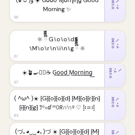
(๑˃ᴗ˂)ﻭ ☀️ Ɠօօժ Ɱօɾղìղց Good
DECO
🪄⋆✨
Morning ✨
38
🔆 ྀིྀིྀིྀིྀི G⑊o⑊o⑊d⑊
DECO
🪄⋆✨
⑊M⑊o⑊r⑊n⑊i⑊n⑊g ྀིྀིྀིྀིྀི 🔆
51
DECO
✨
🪄⋆
☀️🪴🍳🧘‍♀️☕️ G͢o͢o͢d͢ M͢o͢r͢n͢i͢n͢g͢
37
( ^ω^ )☀️ ⁅G⁆⁅o⁆⁅o⁆⁅d⁆ ⁅M⁆⁅o⁆⁅r⁆⁅n⁆
DECO
🪄⋆✨
⁅i⁆⁅n⁆⁅g⁆ ꒸ᵒ০ⅆ ᵐꄲᖇ∩ⁱ∩ᵍ ♡ ⡷⠶⢾
63
(づ｡◕‿‿◕｡)づ ☀️ ⁅G⁆⁅o⁆⁅o⁆⁅d⁆ ⁅M⁆