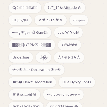
Cr͎a̾z⃝🅨 𝙵̷ɾⒺa͓̽𝔨ｙ
(ง ͠° ͟ل͜ ͡°)ง A̲t̲t̲i̲t̲u̲d̲e̲ 💪
ЯЦSSIДИ
🌷💗 ƈ𝖚₮e 💗🌷
𝓒𝓾𝓻𝓼𝓲𝓿𝓮
╾━╤デ╦︻ 💥 G̷u̷n̷ 💥
ɹoɹɹıW ⅋ dılℲ
█▓▒­░⡷ꔪ𖦪ꛈꛕ𖤰ꕷ⢾░▒▓█
C͛r͛o͛w͛n͛e͛d͛
U̺n̺d̺e̺r̺l̺i̺n̺e̺
U̵̮̽g̶͙̾ḽ̸͊y̵̤̒
ⓢ☿♔♭⊙↳ⓢ
🌟✨🌟 S̴t̴a̴r̴ ̴D̴e̴c̴o̴r̴a̴t̴i̴o̴n̴ 🌟✨🌟
❤️✨❤️ Heart Decoration
Blue Hypify Fonts
🌸 𝓑𝓮𝓪𝓾𝓽𝓲𝓯𝓾𝓵 🌸
〜J∿o∿i∿n∿e∿r〜