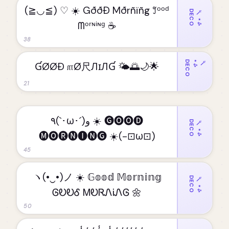
(≧◡≦) ♡ ☀️ GððÐ Mðrñïñg ꒸ᵒᵒᵈ
DECO
🪄⋆✨
ᗰᵒʳᶰⁱᶰᵍ ☕
38
DECO
✨
🪄⋆
ƓØØÐ ௱Ø尺ЛɪЛƓ 🌤🌅🌙🌟
21
٩(`･ω･´)و ☀️ 🅖🅞🅞🅓
DECO
🪄⋆✨
🅜🅞🅡🅝🅘🅝🅖 ☀️(-⊡ω⊡)
45
ヽ(•‿•)ノ ☀️ 𝔾𝕠𝕠𝕕 𝕄𝕠𝕣𝕟𝕚𝕟𝕘
DECO
🪄⋆✨
ᎶᎧᎧᎴ ᎷᎧᏒᏁᎥᏁᎶ 🌼
50