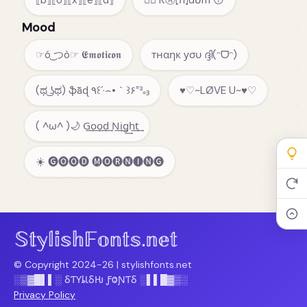
⟦b⟧⟦o⟧⟦x⟧⟦e⟧⟦d⟧
😵‍💫 ᖇⒶ⦏n̂⦎d໐m 😳
Mood
☞ó ͜つò☞ 𝕰𝖒𝖔𝖙𝖎𝖈𝖔𝖓
тнαηк уσυ ദ്ദി(ᵔᗜᵔ)
(ಥ ͜ʖಥ) ֆǟɖ ٩꒰´·⌢•｀꒱۶⁼³₌₃
♥♡~LØVE U~♥♡
( ^ω^ )🌙 G͢o͢o͢d͢ N͢i͢g͢h͢t͢
☀️ 🅖🅞🅞🅓 🅜🅞🅡🅝🅘🅝🅖
© Copyright 2024-26 |
stylishfonts.net
░▒▓█▌▌░ ⳜƬƳȴƖⳜǶ ƑⰙƝƬⳜ ░▌▌█▓▒░
Privacy Policy