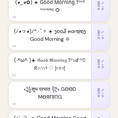
(◕‿◕✿) ☀️ G̾o̾o̾d̾ M̾o̾r̾n̾i̾n̾g̾ ꒸ᵒᵒᵈ
DECO
🪄⋆✨
ᵐᵒʳᶰⁱᶰᵍ 🌻
49
(ﾉ◕ヮ◕)ﾉ*:･ﾟ✧ ☀️ ງ໐໐໓ ๓໐rຖiຖງ
DECO
🪄⋆✨
Good Morning 🌞
44
( ^ω^ )☀️ 𝔊𝔬𝔬𝔡 𝔐𝔬𝔯𝔫𝔦𝔫𝔤 ꒸ᵒ০ⅆ ᵐꄲ
DECO
🪄⋆✨
ᖇ∩ⁱ∩ᵍ ♡ ⡷⠶⢾
52
꧁शुभ प्रभात ꧂ GӨӨD
DECO
🪄⋆✨
MӨЯПIПG
26